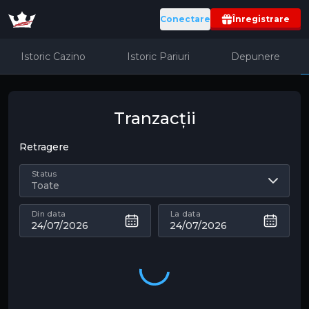
Conectare
Înregistrare
Istoric Cazino
Istoric Pariuri
Depunere
Tranzacții
Retragere
Status
Toate
Din data
La data