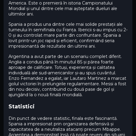
America. Este o premieră în istoria Campionatului
Mondial și unul dintre cele mai așteptate dueluri ale
ultimilor ani.
Spania a produs una dintre cele mai solide prestații ale
turneului în semifinala cu Franța. Ibericii s-au impus cu 2-
0 și au controlat mare parte din confruntare. Spania a
lovit printr-un joc rapid și eficient, confirmând seria
impresionantă de rezultate din ultimii ani.
Argentina a avut parte de un scenariu complet diferit.
Anglia a condus până în minutul 85 și părea foarte
aproape de calificare. Totuși, experiența și calitatea
individuală ale sud-americanilor și-au spus cuvântul.
Enzo Fernandez a egalat, iar Lautaro Martinez a marcat
golul victoriei în prelungirile regulamentare. Messi a fost
din nou decisiv, contribuind cu două pase de gol și
ajungând la o nouă finală mondială.
Statistici
Din punct de vedere statistic, finala este fascinantă.
Spania a impresionat prin organizarea defensivă și
capacitatea de a neutraliza atacanți precum Mbappe.
Argentina a demonstrat însă că poate reveni din situații