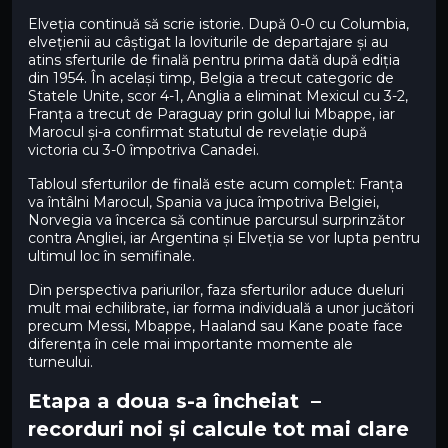
Elveția continuă să scrie istorie. După 0-0 cu Columbia,
elvețienii au câștigat la loviturile de departajare și au
atins sferturile de finală pentru prima dată după ediția
din 1954. În același timp, Belgia a trecut categoric de
Statele Unite, scor 4-1, Anglia a eliminat Mexicul cu 3-2,
Franța a trecut de Paraguay prin golul lui Mbappe, iar
Marocul și-a confirmat statutul de revelație după
victoria cu 3-0 împotriva Canadei.
Tabloul sferturilor de finală este acum complet: Franța
va întâlni Marocul, Spania va juca împotriva Belgiei,
Norvegia va încerca să continue parcursul surprinzător
contra Angliei, iar Argentina și Elveția se vor lupta pentru
ultimul loc în semifinale.
Din perspectiva pariurilor, faza sferturilor aduce dueluri
mult mai echilibrate, iar forma individuală a unor jucători
precum Messi, Mbappe, Haaland sau Kane poate face
diferența în cele mai importante momente ale
turneului.
Etapa a doua s-a încheiat –
recorduri noi și calcule tot mai clare