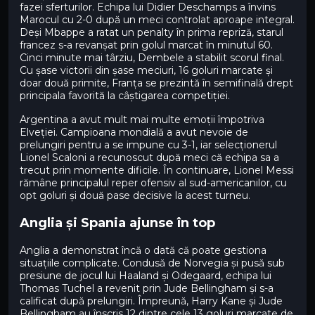
fazei sferturilor. Echipa lui Didier Deschamps a învins
Marocul cu 2-0 după un meci controlat aproape integral.
Deși Mbappe a ratat un penalty în prima repriză, starul
francez s-a revanșat prin golul marcat în minutul 60.
Cinci minute mai târziu, Dembele a stabilit scorul final.
Cu șase victorii din șase meciuri, 16 goluri marcate și
doar două primite, Franța se prezintă în semifinală drept
principala favorită la câștigarea competiției.
Argentina a avut mult mai multe emoții împotriva
Elveției. Campioana mondială a avut nevoie de
prelungiri pentru a se impune cu 3-1, iar selecționerul
Lionel Scaloni a recunoscut după meci că echipa sa a
trecut prin momente dificile. În continuare, Lionel Messi
rămâne principalul reper ofensiv al sud-americanilor, cu
opt goluri și două pase decisive la acest turneu.
Anglia și Spania ajunse în top
Anglia a demonstrat încă o dată că poate gestiona
situațiile complicate. Condusă de Norvegia și pusă sub
presiune de jocul lui Haaland și Odegaard, echipa lui
Thomas Tuchel a revenit prin Jude Bellingham și s-a
calificat după prelungiri. Împreună, Harry Kane și Jude
Bellingham au înscris 12 dintre cele 13 goluri marcate de