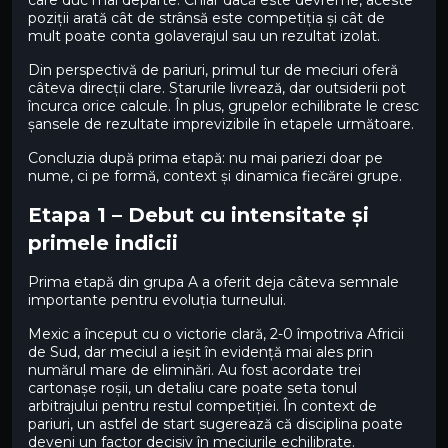
poziții arată cât de strânsă este competiția și cât de
mult poate conta golaverajul sau un rezultat izolat.
Din perspectivă de pariuri, primul tur de meciuri oferă
câteva direcții clare. Starurile livrează, dar outsiderii pot
încurca orice calcule. În plus, grupelor echilibrate le cresc
șansele de rezultate imprevizibile în etapele următoare.
Concluzia după prima etapă: nu mai pariezi doar pe
nume, ci pe formă, context și dinamica fiecărei grupe.
Etapa 1 – Debut cu intensitate și
primele indicii
Prima etapă din grupa A a oferit deja câteva semnale
importante pentru evoluția turneului.
Mexic a început cu o victorie clară, 2-0 împotriva Africii
de Sud, dar meciul a ieșit în evidență mai ales prin
numărul mare de eliminări. Au fost acordate trei
cartonașe roșii, un detaliu care poate seta tonul
arbitrajului pentru restul competiției. În context de
pariuri, un astfel de start sugerează că disciplina poate
deveni un factor decisiv în meciurile echilibrate.