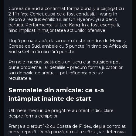
Coreea de Sud a confirmat forma bună și a câștigat cu
2-1 în fața Cehiei, după ce a fost condusă. Hwang In-
Beom a readus echilibrul, iar Oh Hyeon-Gyu a decis
partida. Performanța lui Lee Kang-In a fost esențială,
fiind implicat în majoritatea acțiunilor ofensive.
După prima etapă, clasamentul este condus de Mexic și
Coreea de Sud, ambele cu 3 puncte, în timp ce Africa de
Sud și Cehia rămân fără puncte.
Primele meciuri arată deja un lucru clar: outsiderii pot
pune probleme, iar detaliile – precum forma jucătorilor
sau deciziile de arbitraj – pot influența decisiv
rezultatele.
Semnalele din amicale: ce s-a
întâmplat înainte de start
Ultimele meciuri de pregătire au oferit indicii clare
despre forma echipelor.
Franța a pierdut 1-2 cu Coasta de Fildeș, deși a controlat
prima repriză. După pauză, ritmul a scăzut, iar defensiva