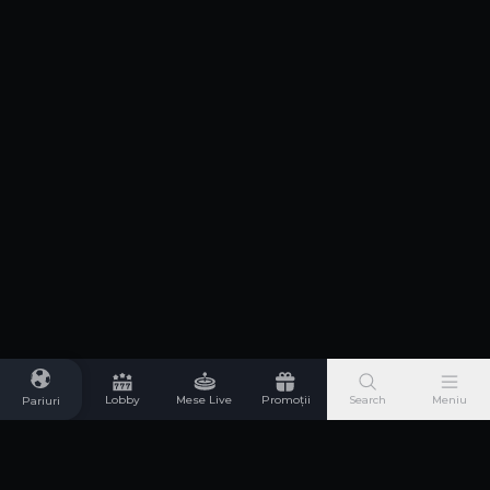
Lobby
Mese Live
Promoții
Search
Meniu
Pariuri