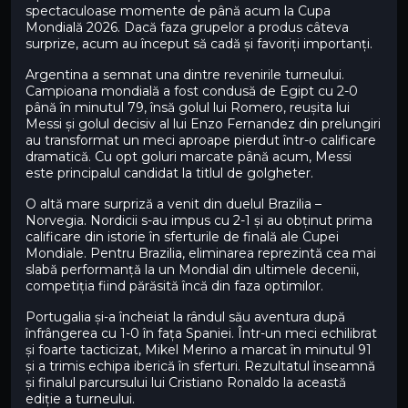
spectaculoase momente de până acum la Cupa
Mondială 2026. Dacă faza grupelor a produs câteva
surprize, acum au început să cadă și favoriți importanți.
Argentina a semnat una dintre revenirile turneului.
Campioana mondială a fost condusă de Egipt cu 2-0
până în minutul 79, însă golul lui Romero, reușita lui
Messi și golul decisiv al lui Enzo Fernandez din prelungiri
au transformat un meci aproape pierdut într-o calificare
dramatică. Cu opt goluri marcate până acum, Messi
este principalul candidat la titlul de golgheter.
O altă mare surpriză a venit din duelul Brazilia –
Norvegia. Nordicii s-au impus cu 2-1 și au obținut prima
calificare din istorie în sferturile de finală ale Cupei
Mondiale. Pentru Brazilia, eliminarea reprezintă cea mai
slabă performanță la un Mondial din ultimele decenii,
competiția fiind părăsită încă din faza optimilor.
Portugalia și-a încheiat la rândul său aventura după
înfrângerea cu 1-0 în fața Spaniei. Într-un meci echilibrat
și foarte tacticizat, Mikel Merino a marcat în minutul 91
și a trimis echipa iberică în sferturi. Rezultatul înseamnă
și finalul parcursului lui Cristiano Ronaldo la această
ediție a turneului.