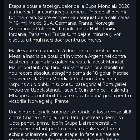
Etapa a doua a fazei grupelor de la Cupa Mondială 2026
s-a încheiat, iar configurația turneului începe să devină
tot mai clară. Șapte echipe și-au asigurat deja calificarea
în 16-imi: Mexic, SUA, Germania, Franța, Norvegia,
Argentina și Columbia. La polul opus, Haiti, Tunisia,
Iordania, Panama și Turcia sunt deja eliminate și vor
disputa ultimul meci doar pentru palmares.
Marile vedete continuă să domine competiția. Lionel
Messi a înscris de două ori în victoria Argentinei contra
Austriei și a ajuns la 5 goluri marcate la acest Mondial.
Mai important, căpitanul sud-americanilor a stabilit un
nou record absolut, atingând borna de 18 goluri înscrise
în cariera sa la Cupa Mondială. Cristiano Ronaldo a
răspuns cu o dublă în succesul categoric al Portugaliei
împotriva Uzbekistanului, scor 5-0, în timp ce Haaland și
Mbappé au contribuit fiecare cu câte două goluri pentru
victoriile Norvegiei și Franței.
Una dintre puținele surprize ale rundei a fost remiza albă
dintre Ghana și Anglia. Rezultatul păstrează deschisă
lupta pentru primul loc în Grupa L și reprezintă un
semnal important pentru cei care analizează forma
echipelor înaintea ultimei etape. În fazele finale ale
grupelor, contextul și motivația pot deveni la fel de