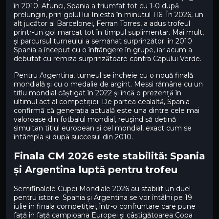
în 2010. Atunci, Spania a triumfat tot cu 1-0 după
prelungiri, prin golul lui Iniesta în minutul 116. În 2026, un
alt jucător al Barcelonei, Ferran Torres, a adus trofeul
printr-un gol marcat tot în timpul suplimentar. Mai mult,
și parcursul turneului a semănat surprinzător: în 2010
Spania a început cu o înfrângere în grupe, iar acum a
debutat cu remiza surprinzătoare contra Capului Verde.
Pentru Argentina, turneul se încheie cu o nouă finală
mondială și cu o medalie de argint. Messi rămâne cu un
titlu mondial câștigat în 2022 și încă o prezență în
ultimul act al competiției. De partea cealaltă, Spania
confirmă că generația actuală este una dintre cele mai
valoroase din fotbalul mondial, reușind să dețină
simultan titlul european și cel mondial, exact cum se
întâmpla și după succesul din 2010.
Finala CM 2026 este stabilită: Spania
și Argentina luptă pentru trofeu
Semifinalele Cupei Mondiale 2026 au stabilit un duel
pentru istorie. Spania și Argentina se vor întâlni pe 19
iulie în finala competiției, într-o confruntare care pune
față în față campioana Europei și câștigătoarea Copa