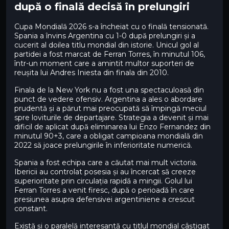
după o finală decisă în prelungiri
Cupa Mondială 2026 s-a încheiat cu o finală tensionată.
Spania a învins Argentina cu 1-0 după prelungiri și a
cucerit al doilea titlu mondial din istorie. Unicul gol al
partidei a fost marcat de Ferran Torres, în minutul 106,
într-un moment care a amintit multor suporteri de
reușita lui Andres Iniesta din finala din 2010.
Finala de la New York nu a fost una spectaculoasă din
punct de vedere ofensiv. Argentina a ales o abordare
prudentă și a părut mai preocupată să împingă meciul
spre loviturile de departajare. Strategia a devenit și mai
dificil de aplicat după eliminarea lui Enzo Fernandez din
minutul 90+3, care a obligat campioana mondială din
2022 să joace prelungirile în inferioritate numerică.
Spania a fost echipa care a căutat mai mult victoria.
Ibericii au controlat posesia și au încercat să creeze
superioritate prin circulația rapidă a mingii. Golul lui
Ferran Torres a venit firesc, după o perioadă în care
presiunea asupra defensivei argentiniene a crescut
constant.
Există și o paralelă interesantă cu titlul mondial câștigat