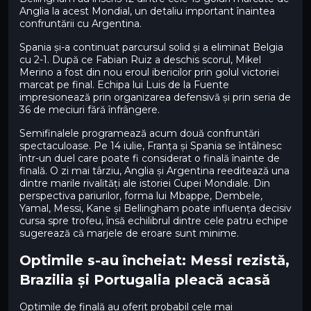
Anglia la acest Mondial, un detaliu important înaintea
confruntării cu Argentina.
Spania și-a continuat parcursul solid și a eliminat Belgia
cu 2-1. După ce Fabian Ruiz a deschis scorul, Mikel
Merino a fost din nou eroul ibericilor prin golul victoriei
marcat pe final. Echipa lui Luis de la Fuente
impresionează prin organizarea defensivă și prin seria de
36 de meciuri fără înfrângere.
Semifinalele programează acum două confruntări
spectaculoase. Pe 14 iulie, Franța și Spania se întâlnesc
într-un duel care poate fi considerat o finală înainte de
finală. O zi mai târziu, Anglia și Argentina reeditează una
dintre marile rivalități ale istoriei Cupei Mondiale. Din
perspectiva pariurilor, forma lui Mbappe, Dembele,
Yamal, Messi, Kane și Bellingham poate influența decisiv
cursa spre trofeu, însă echilibrul dintre cele patru echipe
sugerează că marjele de eroare sunt minime.
Optimile s-au încheiat: Messi rezistă,
Brazilia și Portugalia pleacă acasă
Optimile de finală au oferit probabil cele mai