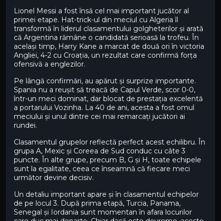
Lionel Messi a fost însă cel mai important jucător al
primei etape. Hat-trick-ul din meciul cu Algeria îl
transformă în liderul clasamentului golgheterilor și arată
că Argentina rămâne o candidată serioasă la trofeu. În
același timp, Harry Kane a marcat de două ori în victoria
Angliei, 4-2 cu Croația, un rezultat care confirmă forța
ofensivă a englezilor.
Pe lângă confirmări, au apărut și surprize importante.
Spania nu a reușit să treacă de Capul Verde, scor 0-0,
într-un meci dominat, dar blocat de prestația excelentă
a portarului Vozinha. La 40 de ani, acesta a fost omul
meciului și unul dintre cei mai remarcați jucători ai
rundei.
Clasamentul grupelor reflectă perfect acest echilibru. În
grupa A, Mexic și Coreea de Sud conduc cu câte 3
puncte. În alte grupe, precum B, G și H, toate echipele
sunt la egalitate, ceea ce înseamnă că fiecare meci
următor devine decisiv.
Un detaliu important apare și în clasamentul echipelor
de pe locul 3. După prima etapă, Turcia, Panama,
Senegal și Iordania sunt momentan în afara locurilor
care duc mai departe. Chiar dacă este devreme, aceste