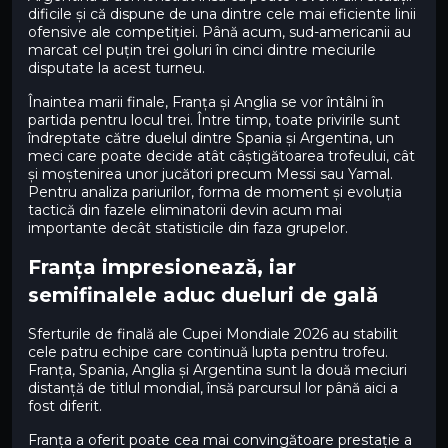
dificile și că dispune de una dintre cele mai eficiente linii
ofensive ale competiției. Până acum, sud-americanii au
marcat cel puțin trei goluri în cinci dintre meciurile
disputate la acest turneu.
Înaintea marii finale, Franța și Anglia se vor întâlni în
partida pentru locul trei. Între timp, toate privirile sunt
îndreptate către duelul dintre Spania și Argentina, un
meci care poate decide atât câștigătoarea trofeului, cât
și moștenirea unor jucători precum Messi sau Yamal.
Pentru analiza pariurilor, forma de moment și evoluția
tactică din fazele eliminatorii devin acum mai
importante decât statisticile din faza grupelor.
Franța impresionează, iar
semifinalele aduc dueluri de gală
Sferturile de finală ale Cupei Mondiale 2026 au stabilit
cele patru echipe care continuă lupta pentru trofeu.
Franța, Spania, Anglia și Argentina sunt la două meciuri
distanță de titlul mondial, însă parcursul lor până aici a
fost diferit.
Franța a oferit poate cea mai convingătoare prestație a