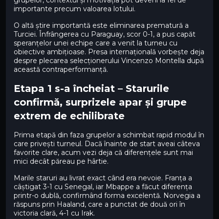
importante precum valoarea lotului.
O altă știre importantă este eliminarea prematură a
Turciei. Înfrângerea cu Paraguay, scor 0-1, a pus capăt
speranțelor unei echipe care a venit la turneu cu
obiective ambițioase. Presa internațională vorbește deja
despre plecarea selecționerului Vincenzo Montella după
această contraperformanță.
Etapa 1 s-a încheiat – Starurile
confirmă, surprizele apar și grupe
extrem de echilibrate
Prima etapă din faza grupelor a schimbat rapid modul în
care privești turneul. Dacă înainte de start aveai câteva
favorite clare, acum vezi deja că diferențele sunt mai
mici decât păreau pe hârtie.
Marile staruri au livrat exact când era nevoie. Franța a
câștigat 3-1 cu Senegal, iar Mbappe a făcut diferența
printr-o dublă, confirmând forma excelentă. Norvegia a
răspuns prin Haaland, care a punctat de două ori în
victoria clară, 4-1 cu Irak.