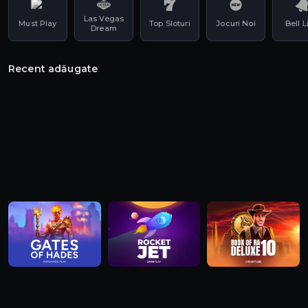
NOU! 555 Rotiri Fără
Las Vegas
Must Play
Top Sloturi
Jocuri Noi
Bell L
Dream
Depunere
+ 1 Cadou GARANTAT
Recent adăugate
Email sau Telefon
Înscrie-te acum