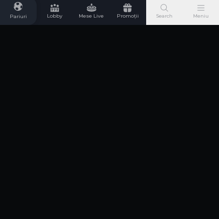
Lobby
Mese Live
Promoții
Search
Meniu
Pariuri
Urmărește-ne pe social media