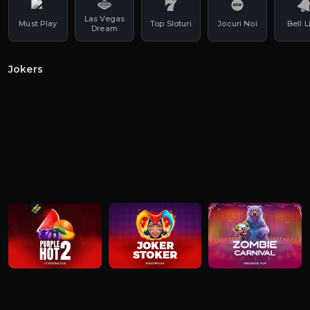
NOU! 555 Rotiri Fără
Las Vegas
Must Play
Top Sloturi
Jocuri Noi
Bell L
Dream
Depunere
+ 1 Cadou GARANTAT
Jokers
Email sau Telefon
Înscrie-te acum