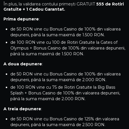
În plus, la validarea contului primești GRATUIT
555 de Rotiri
Gratuite + 1 Cadou Garantat.
Prima depunere
:
de 50 RON vine cu Bonus Casino de 100% din valoarea
depunerii, până la suma maximă de 1.500 RON.
de 100 RON vine cu 100 de Rotiri Gratuite la Gates of
Olympus + Bonus Casino de 100% din valoarea depunerii,
până la suma maximă de 1.500 RON.
A doua depunere
:
de 50 RON vine cu Bonus Casino de 100% din valoarea
depunerii, până la suma maximă de 2.000 RON.
de 100 RON vine cu 75 de Rotiri Gratuite la Big Bass
Splash + Bonus Casino de 100% din valoarea depunerii,
până la suma maximă de 2.000 RON.
A treia depunere
:
de 50 RON vine cu Bonus Casino de 125% din valoarea
depunerii, până la suma maximă de 2.500 RON.