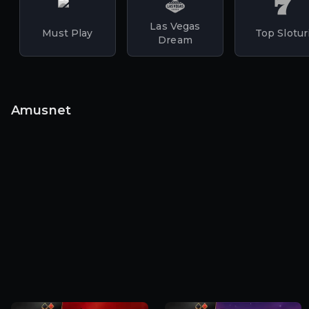
NOU! 555 Rotiri F
Las Vegas
Must Play
Top Slotur
Dream
+ 1 Cadou GARANTAT
Email sau Telefon
Amusnet