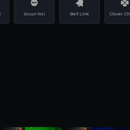
ără Depunere
i
Jocuri Noi
Bell Link
Clover C
Înscrie-te acum