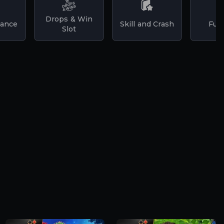
Drops & Win
hance
Skill and Crash
Furn
Slot