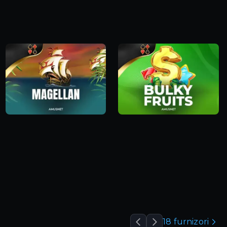
18
furnizori