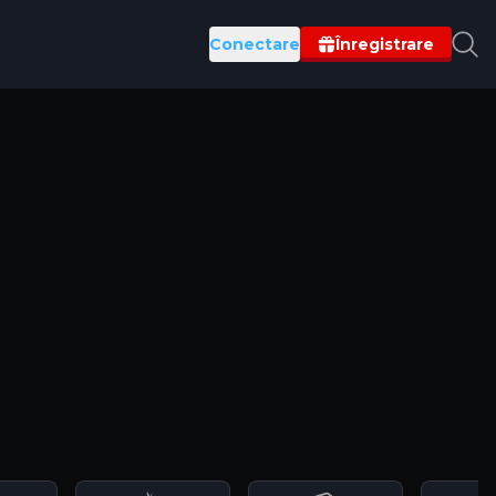
Conectare
Înregistrare