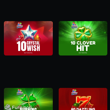
Furnizori