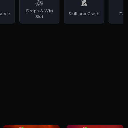
Drops & Win
hance
Skill and Crash
Furn
Slot