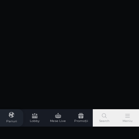
Lobby
Mese Live
Promoții
Search
Meniu
Pariuri