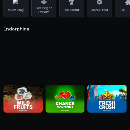
NOU! 555 Rotiri Fără
Las Vegas
Must Play
Top Sloturi
Jocuri Noi
Bell L
Dream
Depunere
+ 1 Cadou GARANTAT
Endorphina
Email sau Telefon
Înscrie-te acum