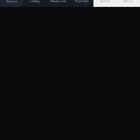
Lobby
Mese Live
Promoții
Search
Meniu
Pariuri
Urmărește-ne pe social media