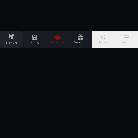
Lobby
Mese Live
Promoții
Search
Meniu
Pariuri
Urmărește-ne pe social media