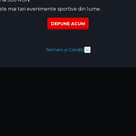
ele mai tari evenimente sportive din lume.
DEPUNE ACUM
Termeni și Condiții
diții