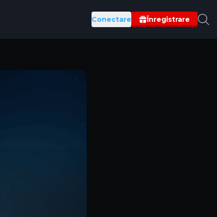
Conectare
Înregistrare