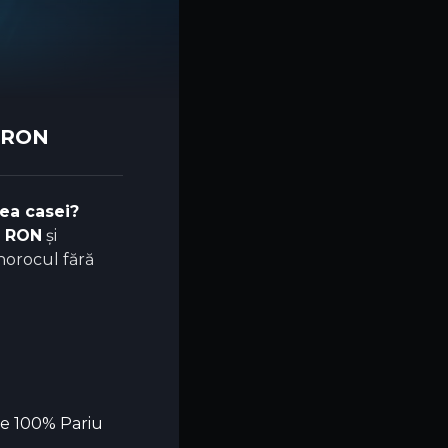
 RON
tea casei?
0 RON
și
 norocul fără
de 100% Pariu