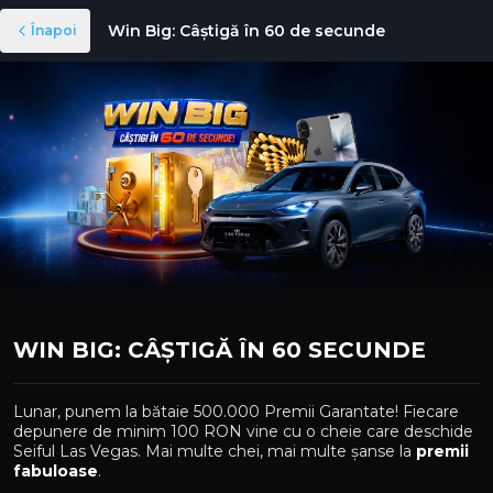
Win Big: Câștigă în 60 de secunde
Înapoi
WIN BIG: CÂȘTIGĂ ÎN 60 SECUNDE
Lunar, punem la bătaie 500.000 Premii Garantate! Fiecare
depunere de minim 100 RON vine cu o cheie care deschide
Seiful Las Vegas. Mai multe chei, mai multe șanse la
premii
fabuloase
.