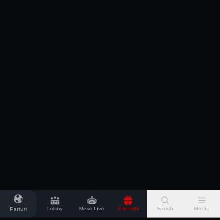
Lobby
Mese Live
Promoții
Search
Meniu
Pariuri